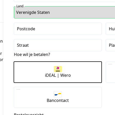
Land
Postcode
Hu
en
Straat
Pla
ar
Hoe wil je betalen?
or
iDEAL | Wero
Bancontact
Besteloverzicht