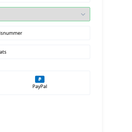
isnummer
ats
PayPal