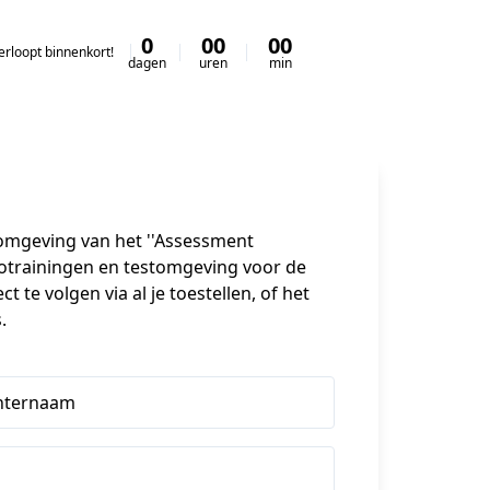
0
00
00
00
rloopt binnenkort!
dagen
uren
min
sec
enomgeving van het ''Assessment 
otrainingen en testomgeving voor de 
 te volgen via al je toestellen, of het 
.
hternaam