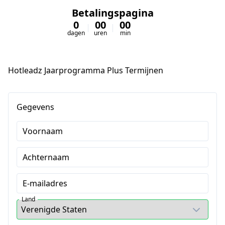
Betalingspagina
0
00
00
00
dagen
uren
min
sec
Hotleadz Jaarprogramma Plus Termijnen
Gegevens
Voornaam
Achternaam
E-mailadres
Land