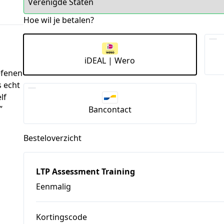
Hoe wil je betalen?
iDEAL | Wero
efenen
s echt
lf
”
Bancontact
Besteloverzicht
LTP Assessment Training
Eenmalig
Kortingscode