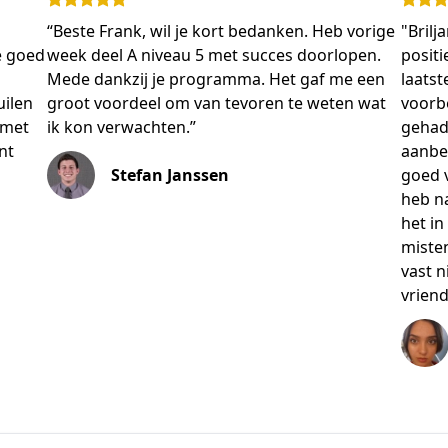
“Beste Frank, wil je kort bedanken. Heb vorige
"Brilj
e goed
week deel A niveau 5 met succes doorlopen.
positi
Mede dankzij je programma. Het gaf me een
laatst
uilen
groot voordeel om van tevoren te weten wat
voorbe
 met
ik kon verwachten.”
gehad 
nt
aanbe
Stefan Janssen
goed v
heb na
het i
misten
vast 
vriend