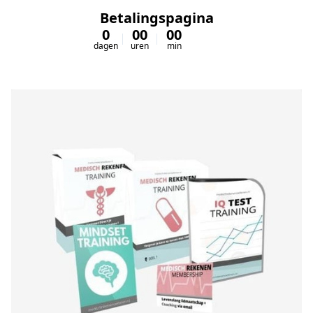
Betalingspagina
0
00
00
00
dagen
uren
min
sec